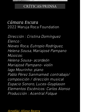
CRÍTICAS/PRENSA
Cámara Escura
2022 Maruja Roca Foundation
Dirección : Cristina Domínguez
Elenco :
Nieves Roca, Eutropio Rodríguez,
Helena Sousa, Mariajosé Pampano
Músicos:
Helena Sousa- acordeón
Mariajosé Pampano- violín
Iago Mourinho: piano
Pablo Pérez Sanmamed: contrabajo/
composición / dirección musical
Espacio Sonoro, Luces-Goyplason
Elementos Escénicos: Carlos Alonso
Producción : Acentral Folque
Artezblai- Afonso Becerra