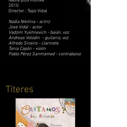
Nadia plus Kibitka
2010
Director : Topo Vidal
Nadia Nikitina - actriz
Jose Vidal - actor
Vadzim Yukhnevich - baián, voz
Andreas Volodin - guitarra, voz
Alfredo Sineiro - clarinete
Tania Capón - violín
Pablo Pérez Sanmamed - contrabaixo
Títeres