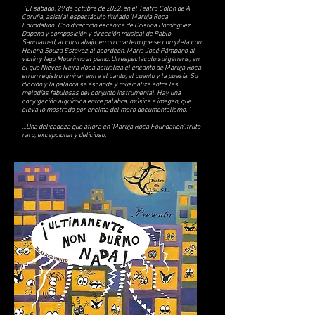
"El sábado, 29 de octubre de 2022, en el Teatro Colón de A
Coruña, asistí al espectáculo titulado ‘Maruja Roca
Foundation’. Con dirección escénica de Cristina Domínguez
Dapena y composición y dirección musical de Pablo
Sanmamed, al contrabajo, en un cuarteto que se completa con
Helena Souza Estévez al acordeón, María José Pámpano al
violín y Iago Mourinho al piano. Un espectáculo sui géneris, en
el que Nieves Neira Roca actualiza el encanto de Maruja Roca,
en un registro liminar entre el canto, el cuento y la poesía. Su
dicción y la palabra se escande y musicaliza entre las
melodías fabulosas del conjunto instrumental. Hay una
conjugación alquímica entre palabra, música e imagen, que
eleva lo mostrado por encima del mero documentalismo. "
...Una delicadeza que aflora en ‘Maruja Roca Foundation’, fruto
raro, excepcional y delicioso.