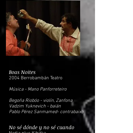
Boas Noites
2004 Berrobambán Teatro
Música - Mano Panforreteiro
Begoña Riobóo - violín, Zanfona
Vadzim Yuknevich - baián
Pablo Pérez Sanmamed- contrabaixo
No sé dónde y no sé cuando