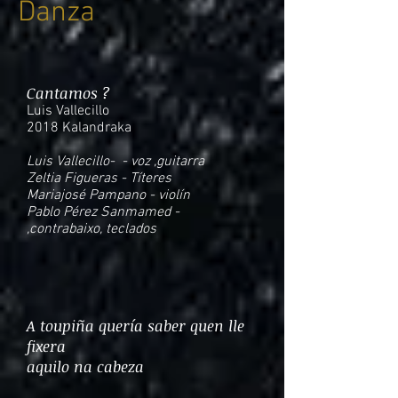
Danza
Cantamos ?
Luis Vallecillo
2018 Kalandraka
Luis Vallecillo- - voz ,guitarra
Zeltia Figueras - Títeres
Mariajosé Pampano - violín
Pablo Pérez Sanmamed -
,contrabaixo, teclados
A toupiña quería saber quen lle
fixera
aquilo na cabeza