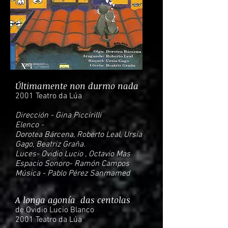
Últimamente non durmo nada
2001 Teatro da Lúa
Dirección - Gina Piccirilli
Elenco -
Dorotea Bárcena, Roberto Leal, Ursia
Gago, Beatriz Graña.
Luces- Ovidio Lucio , Octavio Mas
Espacio Sonoro- Ramón Campos
Música - Pablo Pérez Sanmamed
A longa agonía das centolas
de Ovidio Lucio Blanco
2001 Teatro da Lúa