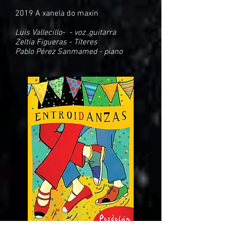
2019 A xanela do maxín
Luis Vallecillo- - voz ,guitarra
Zeltia Figueras - Títeres
Pablo Pérez Sanmamed - piano